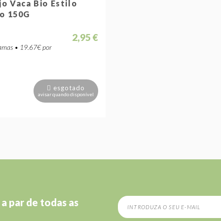
o Vaca Bio Estilo
o 150G
2,95 €
mas • 19.67€ por
esgotado
avisar quando disponível
 a par de todas as