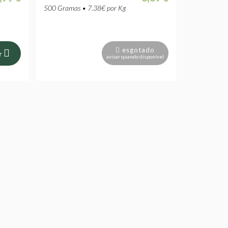
500 Gramas • 7.38€ por Kg
esgotado
r
avisar quando disponível