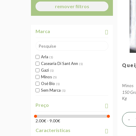
remover filtros
Marca
Arla
1
Casearia Di Sant Ann
1
Quei
Gazi
1
Minos
5
Osé Bio
1
Minos
Sem Marca
1
150 Gra
Kg
Preço
-
2.00€ - 9.00€
Características