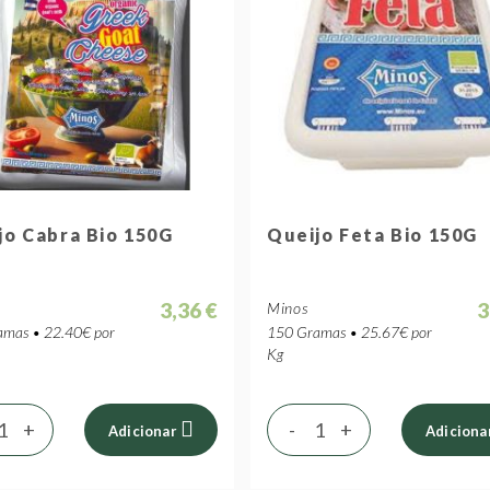
jo Cabra Bio 150G
Queijo Feta Bio 150G
3,36 €
3
Minos
mas • 22.40€ por
150 Gramas • 25.67€ por
Kg
+
-
+
Adicionar
Adiciona