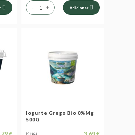
-
+
r
Adicionar
e
Iogurte Grego Bio 0%Mg
500G
,79 €
3,69 €
Minos