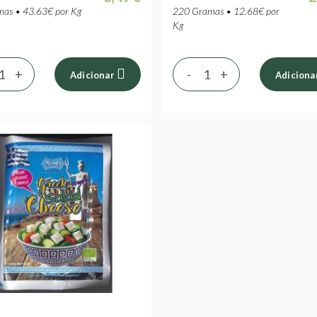
as • 43.63€ por Kg
220 Gramas • 12.68€ por
Kg
+
-
+
Adicionar
Adiciona