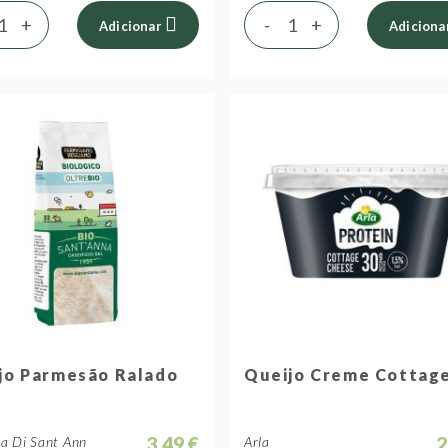
+
-
+
Adicionar
Adiciona
jo Parmesão Ralado
Queijo Creme Cottag
3,49 €
2
ia Di Sant Ann
Arla