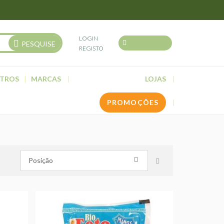
LOGIN
PESQUISE
REGISTO
TROS
MARCAS
LOJAS
PROMOÇÕES