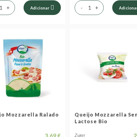
+
-
+
Adicionar
Adiciona
jo Mozzarella Ralado
Queijo Mozzarella Se
Lactose Bio
3,69 €
2
Zuger