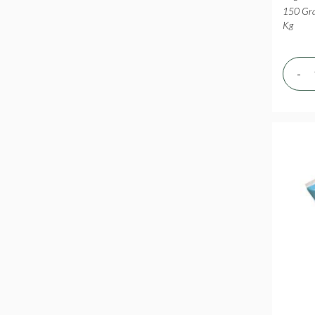
150 Gra
Kg
-