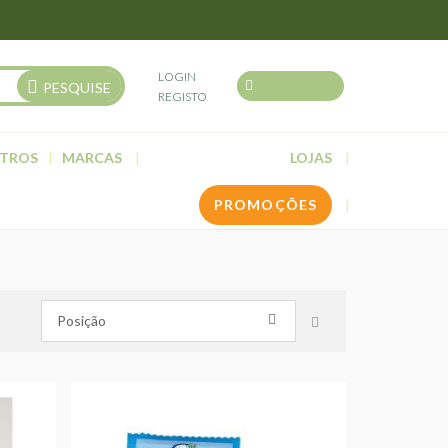
LOGIN
PESQUISE
REGISTO
TROS
MARCAS
LOJAS
PROMOÇÕES