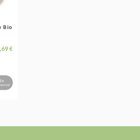
e Bio
,69 €
do
ponível