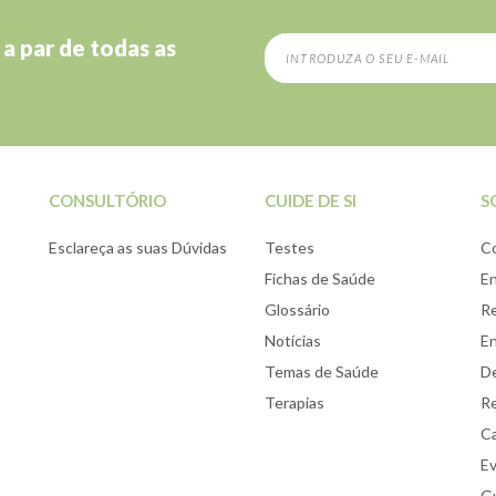
 a par de todas as
CONSULTÓRIO
CUIDE DE SI
S
Esclareça as suas Dúvidas
Testes
C
Fichas de Saúde
E
Glossário
Re
Notícias
E
Temas de Saúde
De
Terapias
Re
Ca
E
Gu