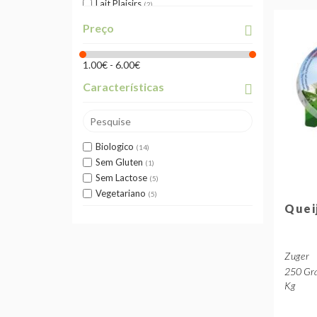
Lait Plaisirs
2
Milchwerke
5
Preço
Minos
5
Osé Bio
4
1.00€ - 6.00€
Parra Camino
1
Sabores da Soalheira
1
Características
Sem Marca
2
Terra Nostra
1
Zuger
14
Biologico
14
Sem Gluten
1
Sem Lactose
5
Vegetariano
5
Quei
Zuger
250 Gra
Kg