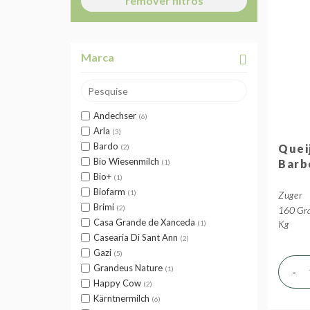
remover filtros
Marca
Andechser
6
Arla
3
Bardo
Quei
2
Bio Wiesenmilch
Barb
1
Bio+
1
Biofarm
1
Zuger
Brimi
2
160 Gra
Casa Grande de Xanceda
Kg
1
Casearia Di Sant Ann
2
Gazi
5
Grandeus Nature
-
1
Happy Cow
2
Kärntnermilch
6