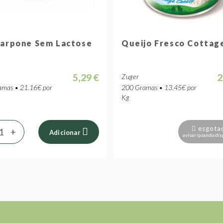
arpone Sem Lactose
Queijo Fresco Cottag
5,29 €
2
Zuger
mas • 21.16€ por
200 Gramas • 13.45€ por
Kg
esgota
+
Adicionar
avisar quando dis