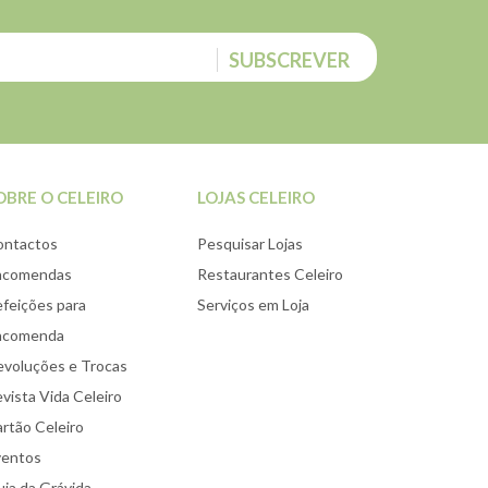
SUBSCREVER
OBRE O CELEIRO
LOJAS CELEIRO
ontactos
Pesquisar Lojas
ncomendas
Restaurantes Celeiro
feições para
Serviços em Loja
ncomenda
voluções e Trocas
vista Vida Celeiro
rtão Celeiro
ventos
ia da Grávida