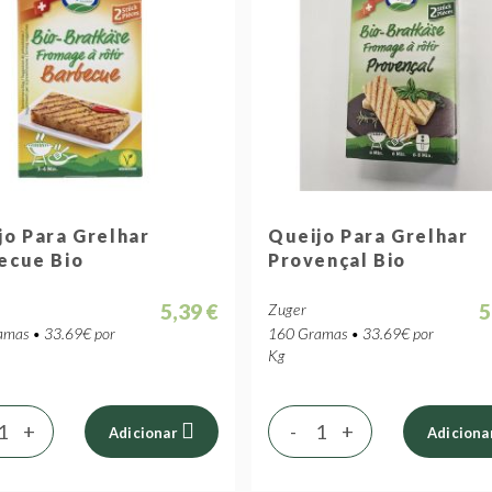
jo Para Grelhar
Queijo Para Grelhar
ecue Bio
Provençal Bio
5,39 €
5
Zuger
mas • 33.69€ por
160 Gramas • 33.69€ por
Kg
+
-
+
Adicionar
Adiciona