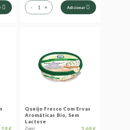
-
+
r
Adicionar
m
Queijo Fresco Com Ervas
Aromáticas Bio, Sem
Lactose
,19 €
3,69 €
Zuger