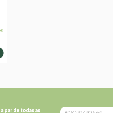
 €
 a par de todas as