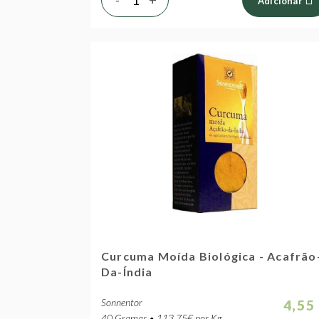
Adicionar
Curcuma Moída Biológica - Acafrão
Da-Índia
Sonnentor
4,55
40 Gramas • 113.75€ por Kg