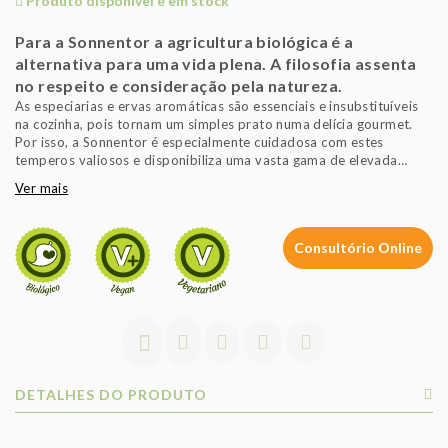
Produto disponível e em stock
Para a Sonnentor a agricultura biológica é a
alternativa para uma vida plena. A filosofia assenta
no respeito e consideração pela natureza.
As especiarias e ervas aromáticas são essenciais e insubstituíveis
na cozinha, pois tornam um simples prato numa delícia gourmet.
Por isso, a Sonnentor é especialmente cuidadosa com estes
temperos valiosos e disponibiliza uma vasta gama de elevada
qualidade. Cuidadosamente selecionadas por agricultores
Ver mais
experientes e provenientes de agricultura biológica - este é o
segredo das especiarias e ervas aromáticas Sonnentor, que levam
até à sua mesa um mundo de sabores.
Consultório Online
Possui um sabor intenso, ligeiramente picante e o seu aroma é
muito acentuado.
DETALHES DO PRODUTO