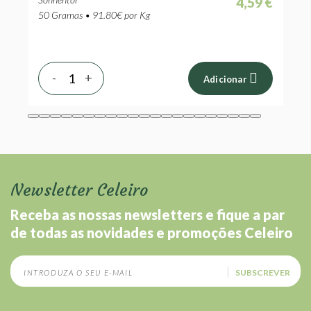
 €
4,59 €
50 Gramas • 91.80€ por Kg
2
-
+
Adicionar
Newsletter Celeiro
Receba as nossas newsletters e fique a par
de todas as novidades e promoções Celeiro
SUBSCREVER