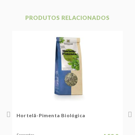
PRODUTOS RELACIONADOS
Hortelã-Pimenta Biológica
E
Sonnentor
S