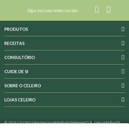
Siga-nos nas redes sociais
PRODUTOS
RECEITAS
CONSULTÓRIO
CUIDE DE SI
SOBRE O CELEIRO
LOJAS CELEIRO
© 2026 CELEIRO
Uma marca registada da Dietimport S.A., com sede Rua Dr.
Costa Sacadura nº 4 1800-176 Lisboa Portugal, com o nº 502365110 de Pessoa