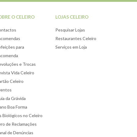
OBRE O CELEIRO
LOJAS CELEIRO
ontactos
Pesquisar Lojas
ncomendas
Restaurantes Celeiro
feições para
Serviços em Loja
ncomenda
voluções e Trocas
vista Vida Celeiro
rtão Celeiro
ventos
ia da Grávida
ano Boa Forma
 Biológicos no Celeiro
vro de Reclamações
nal de Denúncias