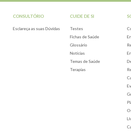
CONSULTÓRIO
CUIDE DE SI
S
Esclareça as suas Dúvidas
Testes
C
Fichas de Saúde
E
Glossário
Re
Notícias
E
Temas de Saúde
De
Terapias
Re
Ca
E
Gu
Pl
Os
Li
Ca