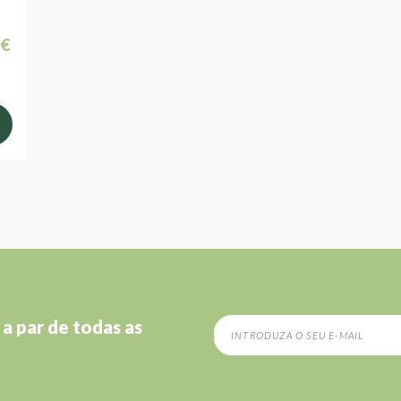
 €
 a par de todas as