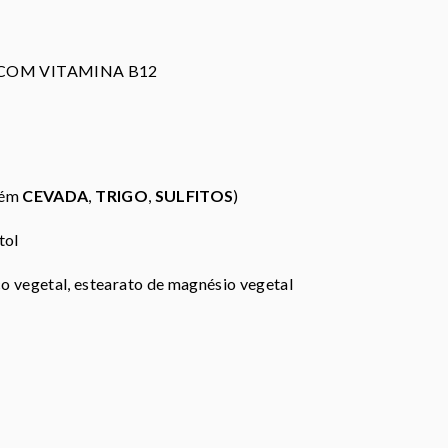
A COM VITAMINA B12
ntém
CEVADA
,
TRIGO
,
SULFITOS
)
tol
ico vegetal, estearato de magnésio vegetal