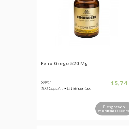
Feno Grego 520 Mg
Solgar
15,74
100 Capsulas • 0.16€ por Cps.
esgotado
avisar quando disponív