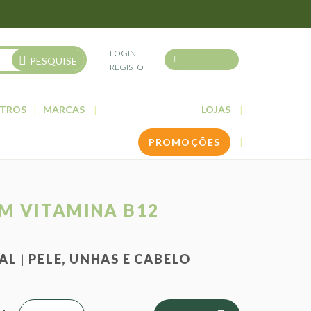
LOGIN
PESQUISE
REGISTO
TROS
MARCAS
LOJAS
PROMOÇÕES
M VITAMINA B12
NAL
PELE, UNHAS E CABELO