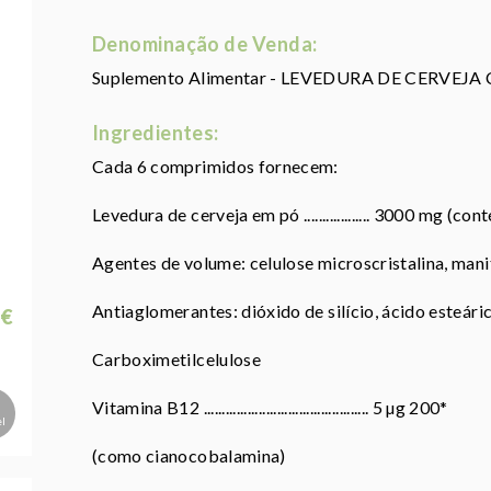
Denominação de Venda:
Suplemento Alimentar - LEVEDURA DE CERVEJ
Ingredientes:
Cada 6 comprimidos fornecem:
Levedura de cerveja em pó .................. 3000 mg (co
Agentes de volume: celulose microscristalina, mani
Antiaglomerantes: dióxido de silício, ácido esteár
 €
Carboximetilcelulose
Vitamina B12 ............................................. 5 µg 200*
el
(como cianocobalamina)