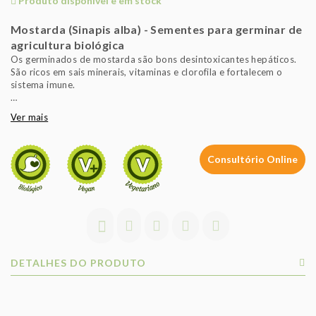
Produto disponível e em stock
Mostarda (Sinapis alba) - Sementes para germinar de
agricultura biológica
Os germinados de mostarda são bons desintoxicantes hepáticos.
São ricos em sais minerais, vitaminas e clorofila e fortalecem o
sistema imune.
A germinação das sementes é uma das formas mais antigas e
Ver mais
saudáveis de alimentação. Ao germinar sementes não só se
recupera o contacto com a Natureza, que atualmente parece estar
perdido, como também se colhe comida sã e plena de nutrientes
Consultório Online
saudáveis, pois durante o processo de germinação o valor
nutricional e de anti-oxidantes aumenta. Os rebentos da Bavicchi
estão disponíveis numa vasta gama e também num vasto sabor,
pois têm a vantagem de serem biológicos.
DETALHES DO PRODUTO