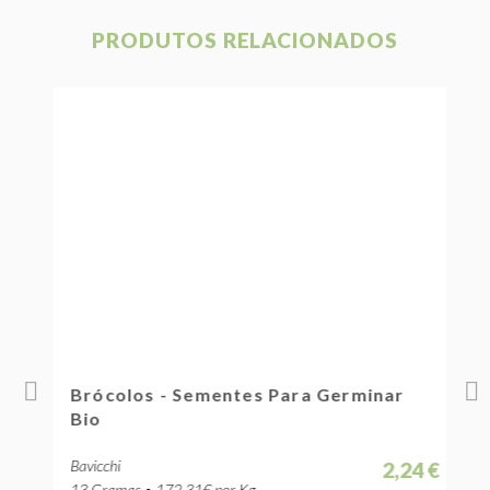
PRODUTOS RELACIONADOS
Brócolos - Sementes Para Germinar
T
Bio
G
Bavicchi
B
 €
2,24 €
13 Gramas • 172.31€ por Kg
9