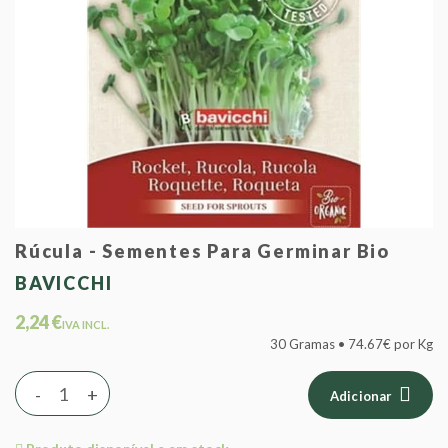
Rúcula - Sementes Para Germinar Bio
BAVICCHI
2,24 €
IVA INCL.
30 Gramas • 74.67€ por Kg
-
+
Adicionar