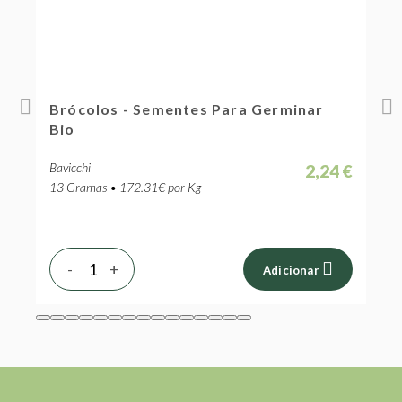
Brócolos - Sementes Para Germinar
T
Bio
G
Bavicchi
B
 €
2,24 €
13 Gramas • 172.31€ por Kg
9
-
+
Adicionar