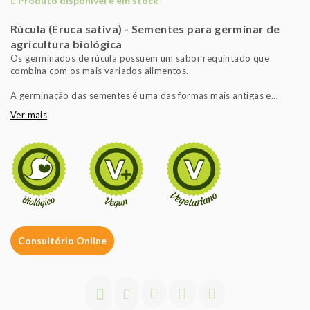
Produto disponível e em stock
Rúcula (Eruca sativa) - Sementes para germinar de
agricultura biológica
Os germinados de rúcula possuem um sabor requintado que
combina com os mais variados alimentos.
A germinação das sementes é uma das formas mais antigas e
saudáveis de alimentação. Ao germinar sementes não só se
Ver mais
recupera o contacto com a Natureza, que atualmente parece estar
perdido, como também se colhe comida sã e plena de nutrientes
saudáveis, pois durante o processo de germinação o valor
nutricional e de anti-oxidantes aumenta. Os rebentos da Bavicchi
estão disponíveis numa vasta gama e também num vasto sabor,
pois têm a vantagem de serem biológicos.
Consultório Online